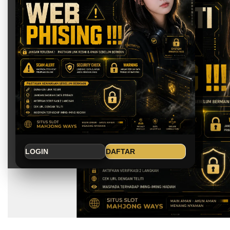
LOGIN
DAFTAR